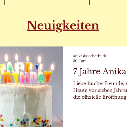
Neuigkeiten
anikasbuecherbude
30. Juni
7 Jahre Anik
Liebe Bücherfreunde, 
Heute vor sieben Jahre
die offizielle Eröffnu
statt. Was seitdem passi
Erwartungen weit über
anhaltenden Interesse,
Besuchen, Ihren Spen