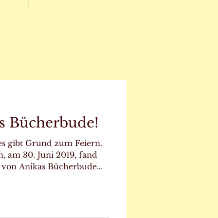
as Bücherbude!
es gibt Grund zum Feiern.
n, am 30. Juni 2019, fand
ng von Anikas Bücherbude
ert ist, hat meine
troffen. Mit Ihrem
 Ihren zahlreichen
den und Büchermitnahmen,