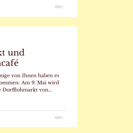
nd Ihrer großen
e nun schon sieben Jahre
kleines Herzensprojekt
e Idee begann, is
kt und
café
inige von Ihnen haben es
ekommen: Am 9. Mai wird
e Dorfflohmarkt von
ttfinden. Nach dem großen
rkts im vergangenen Jahr
Möglichkeit, selbst
eizuschauen. Auf einer
oute können Trödelfans und
gerinnen und -jäger durchs