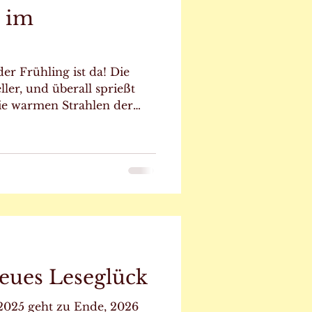
 im
!
er Frühling ist da! Die
ler, und überall sprießt
Die warmen Strahlen der
 uns immer öfter nach
 und auf Spaziergänge.
ren Jahreszeiten darf
ufs Sofa oder ins Bett geht
omöglich wieder öfter
kbänke oder Gartenstühle,
Cafés oder Eisdielen. Falls
neues Leseglück
2025 geht zu Ende, 2026