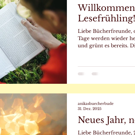
Willkommen
Lesefrühling
Liebe Bücherfreunde, d
Tage werden wieder hel
und grünt es bereits. 
Frühlingssonne locken
draußen in den Garten
Aber auch in den helle
gelesen werden. Statt a
es mit dem Buch nun w
nach draußen, auf Par
auf Sonnenterrassen in 
Ihnen noch die pas
anikasbuecherbude
31. Dez. 2025
Neues Jahr, 
Liebe Bücherfreunde, 