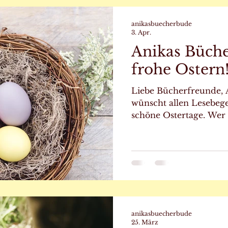
Dorf spazieren und an
teilnehmenden Familie
anikasbuecherbude
3. Apr.
Anikas Büch
frohe Ostern
Liebe Bücherfreunde,
wünscht allen Lesebege
schöne Ostertage. Wer 
Feierlichkeiten und de
Unterhaltung benötigt, 
eingeladen, in der Bud
das ein oder andere 
Natürlich eignen sich
hervorragend als Gesc
und in Anikas Bücherb
Ostern noch nicht einm
anikasbuecherbude
25. März