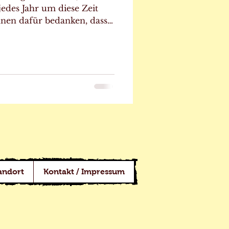
jedes Jahr um diese Zeit
hnen dafür bedanken, dass
so zahlreich die Treue
umte Idee begann, ist dank
Interesse mittlerweile zu
on geworden. Immer noch
bude fast täglich Besuch
Menschen - manche haben
h entdeckt, andere schauen
andort
Kontakt / Impressum