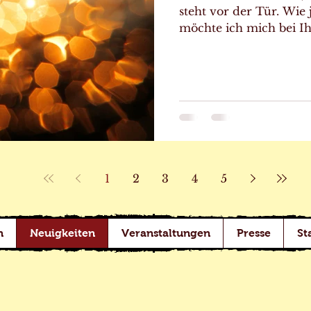
steht vor der Tür. Wie 
möchte ich mich bei I
Sie Anikas Bücherbude 
halten. Was als verträ
Ihnen und Ihrem regen 
einer festen Instituti
bekommt Anikas Bücher
von lesebegeisterten 
sie gerade erst für sic
regelmäßig
1
2
3
4
5
h
Neuigkeiten
Veranstaltungen
Presse
St