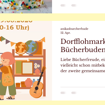
Ihren netten Worten u
Begeisterung sorgen Si
lang dafür, dass mein 
weiterlebt. Was als vag
anikasbuecherbude
12. Apr.
Dorfflohmar
Bücherbuden
Liebe Bücherfreude, e
vielleicht schon mitb
der zweite gemeinsam
Hunstig und Ohmig sta
Erfolg des Dorfflohma
gibt es nun erneut die 
mitzumachen oder vorb
vorher festgelegten R
eifrige Schnäppchenjä